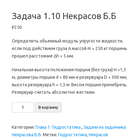
Задача 1.10 Некрасов Б.Б
₽
250
Определить объемный модуль упругости жидкости,
если под действием груза A массой m = 250 кг поршень
прошел расстояние Δh = 5 мм.
Начальная высота положения поршня (без груза) H =1,5
м, диаметры поршня d = 80 мм и резервуара D = 300 мм,
высота резервуара h = 1,3 м. Весом поршня пренебречь.
Резервуар считать абсолютно жестким.
Количество
В корзину
товара
Задача
Категории:
Глава 1. Гидростатика.
,
Задачи из задачника
1.10
Некрасова Б.Б.
Метки:
Гидростатика
,
Некрасов
Некрасов