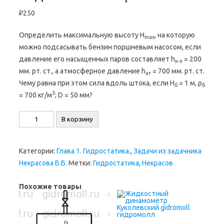
₽
250
Определить максимальную высоту H
, на которую
max
можно подсасывать бензин поршневым насосом, если
давление его насыщенных паров составляет h
= 200
н.п
мм. рт. ст., а атмосферное давление h
= 700 мм. рт. ст.
ат
Чему равна при этом сила вдоль штока, если H
= 1 м, ρ
0
б
3
= 700 кг/м
; D = 50 мм?
Количество
В корзину
товара
Задача
Категории:
Глава 1. Гидростатика.
,
Задачи из задачника
1.17
Некрасова Б.Б.
Метки:
Гидростатика
,
Некрасов
Некрасов
Б.Б
Похожие товары