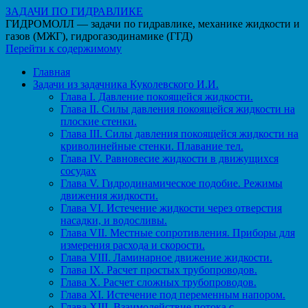
ЗАДАЧИ ПО ГИДРАВЛИКЕ
ГИДРОМОЛЛ — задачи по гидравлике, механике жидкости и
газов (МЖГ), гидрогазодинамике (ГГД)
Перейти к содержимому
Главная
Задачи из задачника Куколевского И.И.
Глава I. Давление покоящейся жидкости.
Глава II. Силы давления покоящейся жидкости на
плоские стенки.
Глава III. Силы давления покоящейся жидкости на
криволинейные стенки. Плавание тел.
Глава IV. Равновесие жидкости в движущихся
сосудах
Глава V. Гидродинамическое подобие. Режимы
движения жидкости.
Глава VI. Истечение жидкости через отверстия
насадки, и водосливы.
Глава VII. Местные сопротивления. Приборы для
измерения расхода и скорости.
Глава VIII. Ламинарное движение жидкости.
Глава IX. Расчет простых трубопроводов.
Глава X. Расчет сложных трубопроводов.
Глава XI. Истечение под переменным напором.
Глава XIII. Взаимодействие потока с