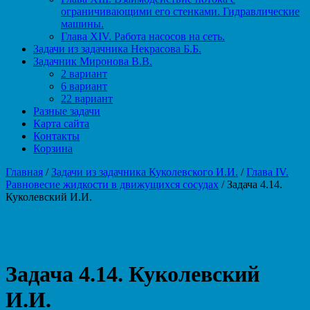
ограничивающими его стенками. Гидравлические
машины.
Глава XIV. Работа насосов на сеть.
Задачи из задачника Некрасова Б.Б.
Задачник Миронова В.В.
2 вариант
6 вариант
22 вариант
Разные задачи
Карта сайта
Контакты
Корзина
Главная
/
Задачи из задачника Куколевского И.И.
/
Глава IV.
Равновесие жидкости в движущихся сосудах
/ Задача 4.14.
Куколевский И.И.
Задача 4.14. Куколевский
И.И.