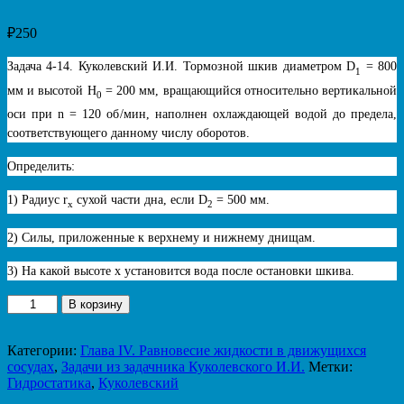
₽
250
Задача 4-14. Куколевский И.И. Тормозной шкив диаметром D
= 800
1
мм и высотой H
= 200 мм, вращающийся относительно вертикальной
0
оси при n = 120 об/мин, наполнен охлаждающей водой до предела,
соответствующего данному числу оборотов.
Определить:
1) Радиус r
сухой части дна, если D
= 500 мм.
x
2
2) Силы, приложенные к верхнему и нижнему днищам.
3) На какой высоте x установится вода после остановки шкива.
Количество
В корзину
товара
Задача
4.14.
Категории:
Глава IV. Равновесие жидкости в движущихся
Куколевский
сосудах
,
Задачи из задачника Куколевского И.И.
Метки:
И.И.
Гидростатика
,
Куколевский