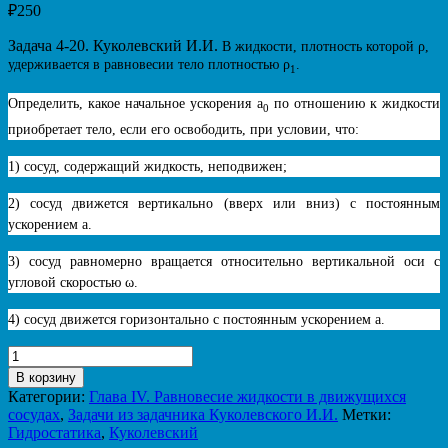
₽
250
Задача 4-20. Куколевский И.И.
В жидкости, плотность которой ρ,
удерживается в равновесии тело плотностью ρ
.
1
Определить, какое начальное ускорения a
по отношению к жидкости
0
приобретает тело, если его освободить, при условии, что:
1) сосуд, содержащий жидкость, неподвижен;
2) сосуд движется вертикально (вверх или вниз) с постоянным
ускорением a.
3) сосуд равномерно вращается относительно вертикальной оси с
угловой скоростью ω.
4) сосуд движется горизонтально с постоянным ускорением a.
Количество
товара
В корзину
Задача
Категории:
Глава IV. Равновесие жидкости в движущихся
4.20.
сосудах
,
Задачи из задачника Куколевского И.И.
Метки:
Куколевский
Гидростатика
,
Куколевский
И.И.