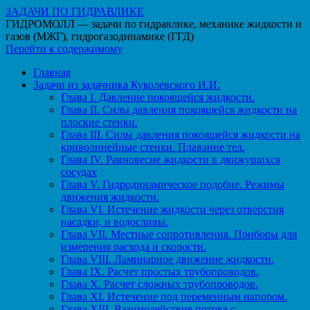
ЗАДАЧИ ПО ГИДРАВЛИКЕ
ГИДРОМОЛЛ — задачи по гидравлике, механике жидкости и
газов (МЖГ), гидрогазодинамике (ГГД)
Перейти к содержимому
Главная
Задачи из задачника Куколевского И.И.
Глава I. Давление покоящейся жидкости.
Глава II. Силы давления покоящейся жидкости на
плоские стенки.
Глава III. Силы давления покоящейся жидкости на
криволинейные стенки. Плавание тел.
Глава IV. Равновесие жидкости в движущихся
сосудах
Глава V. Гидродинамическое подобие. Режимы
движения жидкости.
Глава VI. Истечение жидкости через отверстия
насадки, и водосливы.
Глава VII. Местные сопротивления. Приборы для
измерения расхода и скорости.
Глава VIII. Ламинарное движение жидкости.
Глава IX. Расчет простых трубопроводов.
Глава X. Расчет сложных трубопроводов.
Глава XI. Истечение под переменным напором.
Глава XIII. Взаимодействие потока с