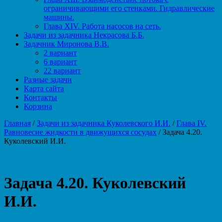
ограничивающими его стенками. Гидравлические
машины.
Глава XIV. Работа насосов на сеть.
Задачи из задачника Некрасова Б.Б.
Задачник Миронова В.В.
2 вариант
6 вариант
22 вариант
Разные задачи
Карта сайта
Контакты
Корзина
Главная
/
Задачи из задачника Куколевского И.И.
/
Глава IV.
Равновесие жидкости в движущихся сосудах
/ Задача 4.20.
Куколевский И.И.
Задача 4.20. Куколевский
И.И.