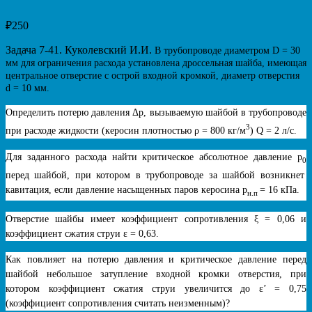
₽
250
Задача 7-41. Куколевский И.И.
В трубопроводе диаметром D = 30
мм для ограничения расхода установлена дроссельная шайба, имеющая
центральное отверстие с острой входной кромкой, диаметр отверстия
d = 10 мм.
Определить потерю давления Δp, вызываемую шайбой в трубопроводе
3
при расходе жидкости (керосин плотностью ρ = 800 кг/м
) Q = 2 л/с.
Для заданного расхода найти критическое абсолютное давление p
0
перед шайбой, при котором в трубопроводе за шайбой возникнет
кавитация, если давление насыщенных паров керосина p
= 16 кПа.
н.п
Отверстие шайбы имеет коэффициент сопротивления ξ = 0,06 и
коэффициент сжатия струи ε = 0,63.
Как повлияет на потерю давления и критическое давление перед
шайбой небольшое затупление входной кромки отверстия, при
котором коэффициент сжатия струи увеличится до ε’ = 0,75
(коэффициент сопротивления считать неизменным)?