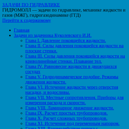
ЗАДАЧИ ПО ГИДРАВЛИКЕ
ГИДРОМОЛЛ — задачи по гидравлике, механике жидкости и
газов (МЖГ), гидрогазодинамике (ГГД)
Перейти к содержимому
Главная
Задачи из задачника Куколевского И.И.
Глава I. Давление покоящейся жидкости.
Глава II. Силы давления покоящейся жидкости на
плоские стенки.
Глава III. Силы давления покоящейся жидкости на
криволинейные стенки. Плавание тел.
Глава IV. Равновесие жидкости в движущихся
сосудах
Глава V. Гидродинамическое подобие. Режимы
движения жидкости.
Глава VI. Истечение жидкости через отверстия
насадки, и водосливы.
Глава VII. Местные сопротивления. Приборы для
измерения расхода и скорости.
Глава VIII. Ламинарное движение жидкости.
Глава IX. Расчет простых трубопроводов.
Глава X. Расчет сложных трубопроводов.
Глава XI. Истечение под переменным напором.
Глава XIII. Взаимодействие потока с