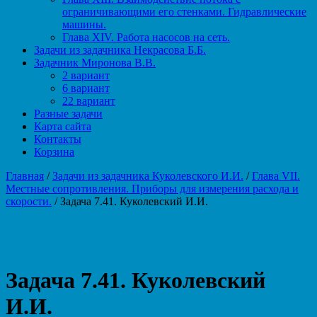
ограничивающими его стенками. Гидравлические
машины.
Глава XIV. Работа насосов на сеть.
Задачи из задачника Некрасова Б.Б.
Задачник Миронова В.В.
2 вариант
6 вариант
22 вариант
Разные задачи
Карта сайта
Контакты
Корзина
Главная
/
Задачи из задачника Куколевского И.И.
/
Глава VII.
Местные сопротивления. Приборы для измерения расхода и
скорости.
/ Задача 7.41. Куколевский И.И.
Задача 7.41. Куколевский
И.И.