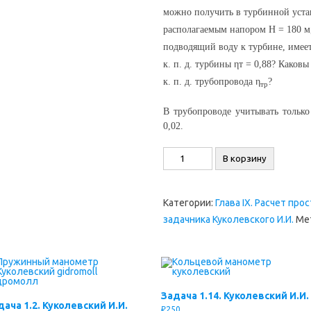
можно получить в турбинной уста
располагаемым напором H = 180 м
подводящий воду к турбине, имеет
к. п. д. турбины ηт = 0,88? Каков
к. п. д. трубопровода η
?
тр
В трубопроводе учитывать только
0,02.
Количество
В корзину
товара
Задача
Категории:
Глава IX. Расчет пр
9.18.
задачника Куколевского И.И.
Ме
Куколевский
И.И.
Задача 1.14. Куколевский И.И.
дача 1.2. Куколевский И.И.
₽
250