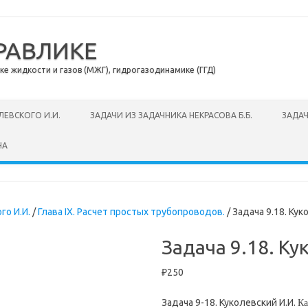
РАВЛИКЕ
 жидкости и газов (МЖГ), гидрогазодинамике (ГГД)
ЛЕВСКОГО И.И.
ЗАДАЧИ ИЗ ЗАДАЧНИКА НЕКРАСОВА Б.Б.
ЗАДАЧ
НА
го И.И.
/
Глава IX. Расчет простых трубопроводов.
/ Задача 9.18. Кук
Задача 9.18. Ку
₽
250
Задача 9-18. Куколевский И.И.
Ка