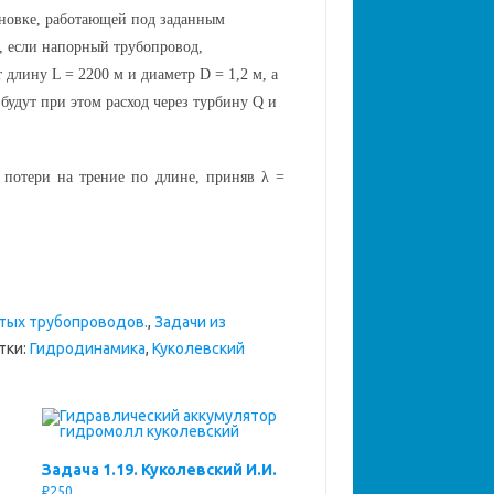
новке, работающей под заданным
, если напорный трубопровод,
 длину L = 2200 м и диаметр D = 1,2 м, а
ы будут при этом расход через турбину Q и
 потери на трение по длине, приняв λ =
остых трубопроводов.
,
Задачи из
тки:
Гидродинамика
,
Куколевский
Задача 1.19. Куколевский И.И.
₽
250