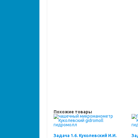
Похожие товары
Задача 1.6. Куколевский И.И.
За