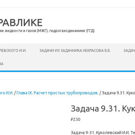
РАВЛИКЕ
 жидкости и газов (МЖГ), гидрогазодинамике (ГГД)
ЛЕВСКОГО И.И.
ЗАДАЧИ ИЗ ЗАДАЧНИКА НЕКРАСОВА Б.Б.
ЗАДАЧ
НА
го И.И.
/
Глава IX. Расчет простых трубопроводов.
/ Задача 9.31. Кук
Задача 9.31. Ку
₽
250
Задача 9-31. Куколевский И.И. 