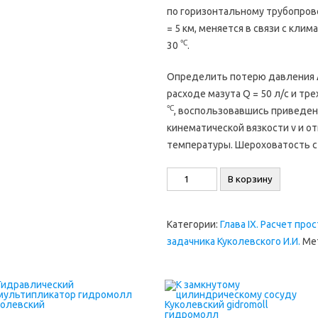
по горизонтальному трубопров
= 5 км, меняется в связи с кли
℃
30
.
Определить потерю давления 
расходе мазута Q = 50 л/с и тре
℃
, воспользовавшись приведе
кинематической вязкости ν и о
температуры. Шероховатость ст
Количество
В корзину
товара
Задача
Категории:
Глава IX. Расчет пр
9.31.
задачника Куколевского И.И.
Ме
Куколевский
И.И.