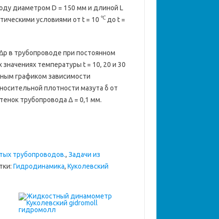
оду диаметром D = 150 мм и длиной L
℃
матическими условиями от t = 10
до t =
Δp в трубопроводе при постоянном
х значениях температуры t = 10, 20 и 30
нным графиком зависимости
тносительной плотности мазута δ от
енок трубопровода Δ = 0,1 мм.
остых трубопроводов.
,
Задачи из
тки:
Гидродинамика
,
Куколевский